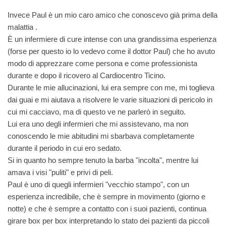
Invece Paul è un mio caro amico che conoscevo già prima della
malattia .
È un infermiere di cure intense con una grandissima esperienza
(forse per questo io lo vedevo come il dottor Paul) che ho avuto
modo di apprezzare come persona e come professionista
durante e dopo il ricovero al
Cardiocentro Ticino
.
Durante le mie allucinazioni, lui era sempre con me, mi toglieva
dai guai e mi aiutava a risolvere le varie situazioni di pericolo in
cui mi cacciavo, ma di questo ve ne parlerò in seguito.
Lui era uno degli infermieri che mi assistevano, ma non
conoscendo le mie abitudini mi sbarbava completamente
durante il periodo in cui ero sedato.
Si in quanto ho sempre tenuto la barba "incolta", mentre lui
amava i visi "puliti" e privi di peli.
Paul è uno di quegli infermieri "vecchio stampo", con un
esperienza incredibile, che è sempre in movimento (giorno e
notte) e che è sempre a contatto con i suoi pazienti, continua
girare box per box interpretando lo stato dei pazienti da piccoli