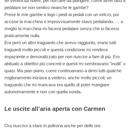
Mi veniva da ridere, per non dire da piangere, come avrei fatto a
pedalare se non sentivo neanche le gambe?
Prese le mie gambe e lego i piedi ai pedali con un velcro, poi
accese la macchina e improvvisamente stavo pedalando, … o
meglio la macchina mi faceva pedalare senza che io facessi
praticamente nulla.
Era però un altro traguardo che avevo raggiunto, erano tutti
traguardi molto piccoli e questa condizione mi rendeva
impaziente e demoralizzato per non riuscire a fare di più. Ero
abituato a obiettivi più concreti e questi mi sembravano "inutili" o
quasi. Ma pian piano, come continuavano a dirmi tutti qualche
miglioramento iniziava a vedersi, anche molto piccoli; un
traguardo che mi mancava era quello di poter mangiare
autonomamente e non con quella sonda.
Le uscite all’aria aperta con Carmen
Ora riuscivo a stare in poltrona anche per delle ore.