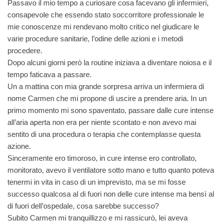
Passavo il mio tempo a curiosare cosa facevano gli infermieri,
consapevole che essendo stato soccorritore professionale le
mie conoscenze mi rendevano molto critico nel giudicare le
varie procedure sanitarie, l’odine delle azioni e i metodi
procedere.
Dopo alcuni giorni però la routine iniziava a diventare noiosa e il
tempo faticava a passare.
Un a mattina con mia grande sorpresa arriva un infermiera di
nome Carmen che mi propone di uscire a prendere aria. In un
primo momento mi sono spaventato, passare dalle cure intense
all’aria aperta non era per niente scontato e non avevo mai
sentito di una procedura o terapia che contemplasse questa
azione.
Sinceramente ero timoroso, in cure intense ero controllato,
monitorato, avevo il ventilatore sotto mano e tutto quanto poteva
tenermi in vita in caso di un imprevisto, ma se mi fosse
successo qualcosa al di fuori non delle cure intense ma bensì al
di fuori dell’ospedale, cosa sarebbe successo?
Subito Carmen mi tranquillizzo e mi rassicurò, lei aveva