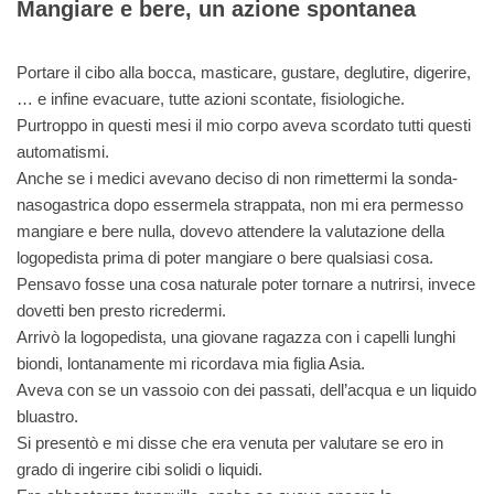
Mangiare e bere, un azione spontanea
Portare il cibo alla bocca, masticare, gustare, deglutire, digerire,
… e infine evacuare, tutte azioni scontate, fisiologiche.
Purtroppo in questi mesi il mio corpo aveva scordato tutti questi
automatismi.
Anche se i medici avevano deciso di non rimettermi la sonda-
nasogastrica dopo essermela strappata, non mi era permesso
mangiare e bere nulla, dovevo attendere la valutazione della
logopedista prima di poter mangiare o bere qualsiasi cosa.
Pensavo fosse una cosa naturale poter tornare a nutrirsi, invece
dovetti ben presto ricredermi.
Arrivò la logopedista, una giovane ragazza con i capelli lunghi
biondi, lontanamente mi ricordava mia figlia Asia.
Aveva con se un vassoio con dei passati, dell’acqua e un liquido
bluastro.
Si presentò e mi disse che era venuta per valutare se ero in
grado di ingerire cibi solidi o liquidi.