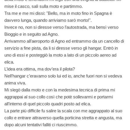
mise il casco, salì sulla moto e partimmo.
Tra me e me mi dissi: "Bello, ma in moto fino in Spagna è
davvero lunga, quando arriviamo sarò morto!".
Invece no, non si diresse verso l’autostrada, ma bensì verso
Bioggio e in seguito ad Agno.
Arrivammo all’aeroporto di Agno ed entrammo da un cancello di
servizio a fine pista, da li si diresse verso gli hangar. Entrò in
uno di essi e posteggiò la moto a lato di un piccolo aereo ad
elica.
L’idea era ottima, ma dov’era il pilota?
Nell’hangar c’eravamo solo lui ed io, anche fuori non si vedeva
anima viva.
Mi slegò dalla moto e con la medesima tecnica di prima mi
aggrappai al suo collo così che potè sollevarmi e portarmi
all’interno di quel piccolo quadri posto ad elica.
La parte più difficile fu salire la scala con me aggrappato al suo
collo e entrare attraverso quella porticina stretta e angusta, ma
dopo alcuni tentativi falliti ci riuscimmo.