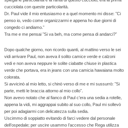
cucciolata con queste particolarità.
Dr. Paul vide il mio entusiasmo e a quel momento mi disse: "Ci
penso io, vedo come organizzarmi e appena ho due giorni di
congedo ci andiamo."
Tra me e me pensai "Si va beh, ma come pensa di andarci?"
Dopo qualche giorno, non ricordo quanti, al mattino verso le sei
vidi arrivare Paul, non aveva il solito camice verde e calzoni
vedi e non aveva neppure le solite ciabatte chiuse in plastica
verde che portava, era in jeans con una camicia hawaiana molto
colorata.
Si avvicinò al mio letto, si chinò verso di me e mi sussurrò: "Si
parte, metti le braccia attorno al mio collo".
Non avevo notato che al fianco di Paul c’era una sedia a rotelle,
appena la vidi, mi aggrappai subito al suo collo, Paul mi sollevò
per poi adagiarmi con delicatezza sulla sedia.
Uscimmo di soppiatto evitando di farci vedere dal personale
dell’ospedale; per uscire usammo l’accesso che Rega utilizza