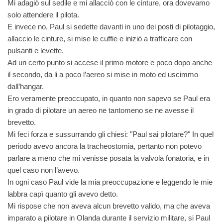
Mi adagiò sul sedile e mi allacciò con le cinture, ora dovevamo
solo attendere il pilota.
E invece no, Paul si sedette davanti in uno dei posti di pilotaggio,
allaccio le cinture, si mise le cuffie e iniziò a trafficare con
pulsanti e levette.
Ad un certo punto si accese il primo motore e poco dopo anche
il secondo, da li a poco l’aereo si mise in moto ed uscimmo
dall’hangar.
Ero veramente preoccupato, in quanto non sapevo se Paul era
in grado di pilotare un aereo ne tantomeno se ne avesse il
brevetto.
Mi feci forza e sussurrando gli chiesi: "Paul sai pilotare?" In quel
periodo avevo ancora la tracheostomia, pertanto non potevo
parlare a meno che mi venisse posata la valvola fonatoria, e in
quel caso non l’avevo.
In ogni caso Paul vide la mia preoccupazione e leggendo le mie
labbra capì quanto gli avevo detto.
Mi rispose che non aveva alcun brevetto valido, ma che aveva
imparato a pilotare in Olanda durante il servizio militare, si Paul