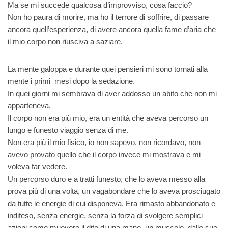
Ma se mi succede qualcosa d’improvviso, cosa faccio?
Non ho paura di morire, ma ho il terrore di soffrire, di passare
ancora quell’esperienza, di avere ancora quella fame d’aria che
il mio corpo non riusciva a saziare.
La mente galoppa e durante quei pensieri mi sono tornati alla
mente i primi mesi dopo la sedazione.
In quei giorni mi sembrava di aver addosso un abito che non mi
apparteneva.
Il corpo non era più mio, era un entità che aveva percorso un
lungo e funesto viaggio senza di me.
Non era più il mio fisico, io non sapevo, non ricordavo, non
avevo provato quello che il corpo invece mi mostrava e mi
voleva far vedere.
Un percorso duro e a tratti funesto, che lo aveva messo alla
prova più di una volta, un vagabondare che lo aveva prosciugato
da tutte le energie di cui disponeva. Era rimasto abbandonato e
indifeso, senza energie, senza la forza di svolgere semplici
azioni come muovere il dito di una mano, un muscolo, dalle sue