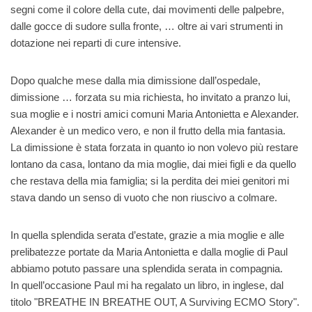
segni come il colore della cute, dai movimenti delle palpebre,
dalle gocce di sudore sulla fronte, … oltre ai vari strumenti in
dotazione nei reparti di cure intensive.
Dopo qualche mese dalla mia dimissione dall’ospedale,
dimissione … forzata su mia richiesta, ho invitato a pranzo lui,
sua moglie e i nostri amici comuni Maria Antonietta e Alexander.
Alexander è un medico vero, e non il frutto della mia fantasia.
La dimissione è stata forzata in quanto io non volevo più restare
lontano da casa, lontano da mia moglie, dai miei figli e da quello
che restava della mia famiglia; si la perdita dei miei genitori mi
stava dando un senso di vuoto che non riuscivo a colmare.
In quella splendida serata d’estate, grazie a mia moglie e alle
prelibatezze portate da Maria Antonietta e dalla moglie di Paul
abbiamo potuto passare una splendida serata in compagnia.
In quell’occasione Paul mi ha regalato un libro, in inglese, dal
titolo "BREATHE IN BREATHE OUT, A Surviving ECMO Story".