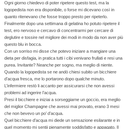
Ogni giorno chiedevo di poter ripetere questo test, ma la
logopedista non era disponibile, o forse mi dicevano così in
quanto ritenevano che fosse troppo presto per ripeterlo.
Finalmente dopo una settimana di gelatina ho potuto ripetere il
test, ero nervoso e cercavo di concentrarmi per cercare di
deglutire e tossire nel migliore dei modi in modo da non aver più
questo blu in bocca.
Con un sorriso mi disse che potevo iniziare a mangiare una
dieta per disfagia, in pratica tutti i cibi venivano frullati e resi una
purea. Invitante? Neanche per sogno, ma meglio di niente.
Quando la logopedista se ne andò chiesi subito un bicchiere
d’acqua fresca, me lo portarono dopo qualche minuto.
L’infermiere restò li accanto per assicurarsi che non avessi
problemi ad ingerire l’acqua.
Presi il bicchiere e iniziai a sorseggiarne un goccio, era meglio
del miglior Champagne che avessi mai provato, erano 3 mesi
che non bevevo un po’ d’acqua.
Quel bicchiere d’acqua mi diede un sensazione esilarante e in
quel momento mi sentii pienamente soddisfatto e appagato. Il