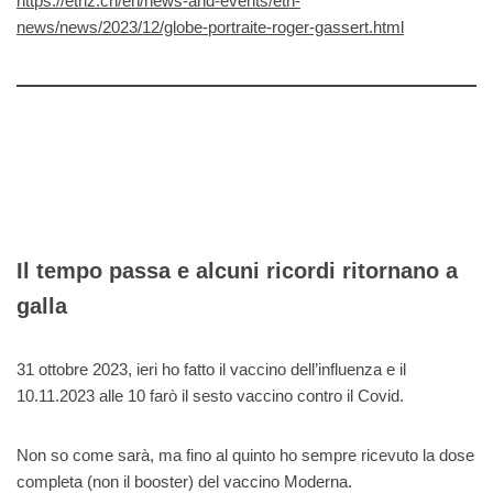
https://ethz.ch/en/news-and-events/eth-
news/news/2023/12/globe-portraite-roger-gassert.html
Il tempo passa e alcuni ricordi ritornano a
galla
31 ottobre 2023, ieri ho fatto il vaccino dell’influenza e il
10.11.2023 alle 10 farò il sesto vaccino contro il Covid.
Non so come sarà, ma fino al quinto ho sempre ricevuto la dose
completa (non il booster) del vaccino Moderna.