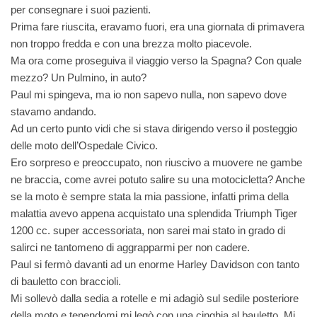
per consegnare i suoi pazienti.
Prima fare riuscita, eravamo fuori, era una giornata di primavera
non troppo fredda e con una brezza molto piacevole.
Ma ora come proseguiva il viaggio verso la Spagna? Con quale
mezzo? Un Pulmino, in auto?
Paul mi spingeva, ma io non sapevo nulla, non sapevo dove
stavamo andando.
Ad un certo punto vidi che si stava dirigendo verso il posteggio
delle moto dell’Ospedale Civico.
Ero sorpreso e preoccupato, non riuscivo a muovere ne gambe
ne braccia, come avrei potuto salire su una motocicletta? Anche
se la moto è sempre stata la mia passione, infatti prima della
malattia avevo appena acquistato una splendida Triumph Tiger
1200 cc. super accessoriata, non sarei mai stato in grado di
salirci ne tantomeno di aggrapparmi per non cadere.
Paul si fermò davanti ad un enorme Harley Davidson con tanto
di bauletto con braccioli.
Mi sollevò dalla sedia a rotelle e mi adagiò sul sedile posteriore
della moto e tenendomi mi legò con una cinghia al bauletto. Mi