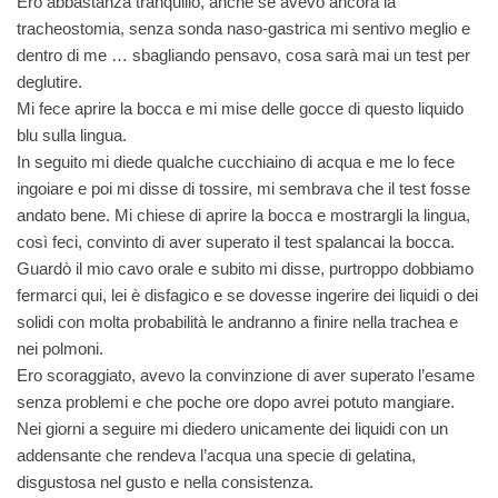
Ero abbastanza tranquillo, anche se avevo ancora la
tracheostomia, senza sonda naso-gastrica mi sentivo meglio e
dentro di me … sbagliando pensavo, cosa sarà mai un test per
deglutire.
Mi fece aprire la bocca e mi mise delle gocce di questo liquido
blu sulla lingua.
In seguito mi diede qualche cucchiaino di acqua e me lo fece
ingoiare e poi mi disse di tossire, mi sembrava che il test fosse
andato bene. Mi chiese di aprire la bocca e mostrargli la lingua,
così feci, convinto di aver superato il test spalancai la bocca.
Guardò il mio cavo orale e subito mi disse, purtroppo dobbiamo
fermarci qui, lei è disfagico e se dovesse ingerire dei liquidi o dei
solidi con molta probabilità le andranno a finire nella trachea e
nei polmoni.
Ero scoraggiato, avevo la convinzione di aver superato l’esame
senza problemi e che poche ore dopo avrei potuto mangiare.
Nei giorni a seguire mi diedero unicamente dei liquidi con un
addensante che rendeva l’acqua una specie di gelatina,
disgustosa nel gusto e nella consistenza.