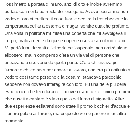
l’ossimetro a portata di mano, anzi di dito e inoltre avremmo
portato con noi la bombola dell’ossigeno. Avevo paura, ma non
vedevo l’ora di mettere il naso fuori e sentire la freschezza e la
temperatura dell’aria esterna e magari sentire qualche profumo.
Una volta in poltrona mi mise una coperta che mi avvolgeva il
corpo, praticamente da quelle coperte usciva solo il mio capo.
Mi portò fuori davanti all’eliporto dell’ospedale, non arrivò alcun
elicottero, ma in compenso c’era un via vai di persone che
entravano e uscivano da quella porta. C’era chi usciva per
fumare e chi entrava per andare al lavoro, non ero più abituato a
vedere così tante persone e la cosa mi stancava parecchio,
sebbene non dovevo interagire con loro. Fu una delle più belle
esperienze che feci durante il ricovero, anche se l’unico profumo
che riuscii a captare è stato quello del fumo di sigaretta. Altre
due esperienze esilaranti sono state il promo bicchier d’acqua e
il primo gelato al limone, ma di questo ve ne parlerò in un altro
momento.