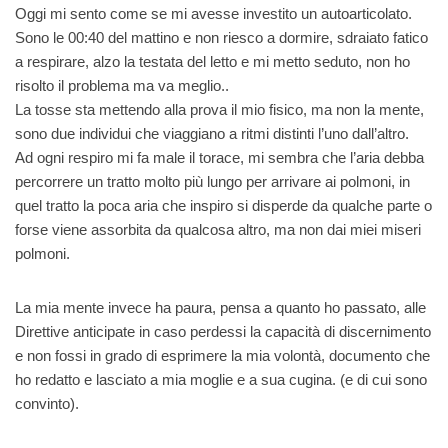
Oggi mi sento come se mi avesse investito un autoarticolato.
Sono le 00:40 del mattino e non riesco a dormire, sdraiato fatico
a respirare, alzo la testata del letto e mi metto seduto, non ho
risolto il problema ma va meglio..
La tosse sta mettendo alla prova il mio fisico, ma non la mente,
sono due individui che viaggiano a ritmi distinti l’uno dall’altro.
Ad ogni respiro mi fa male il torace, mi sembra che l’aria debba
percorrere un tratto molto più lungo per arrivare ai polmoni, in
quel tratto la poca aria che inspiro si disperde da qualche parte o
forse viene assorbita da qualcosa altro, ma non dai miei miseri
polmoni.
La mia mente invece ha paura, pensa a quanto ho passato, alle
Direttive anticipate in caso perdessi la capacità di discernimento
e non fossi in grado di esprimere la mia volontà, documento che
ho redatto e lasciato a mia moglie e a sua cugina. (e di cui sono
convinto).